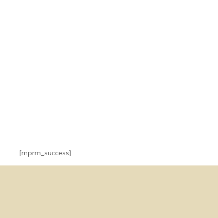
Success
[mprm_success]