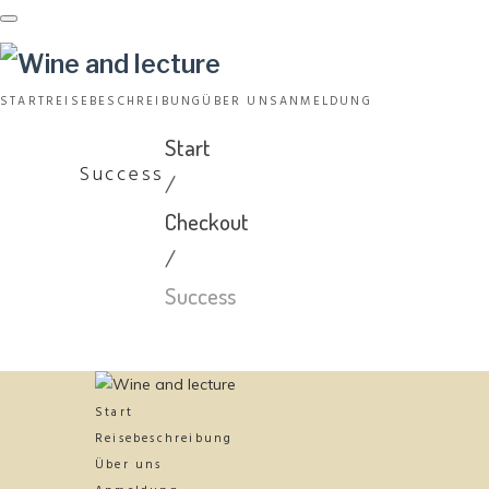
Skip
to
content
START
REISEBESCHREIBUNG
ÜBER UNS
ANMELDUNG
Start
Success
/
Checkout
/
Success
Start
Reisebeschreibung
Über uns